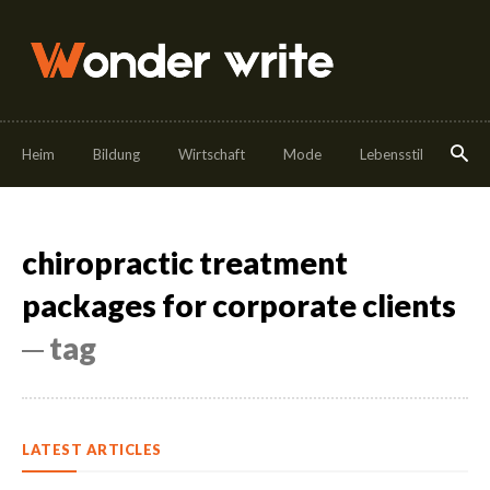
Heim
Bildung
Wirtschaft
Mode
Lebensstil
Ess
chiropractic treatment
packages for corporate clients
─ tag
LATEST ARTICLES