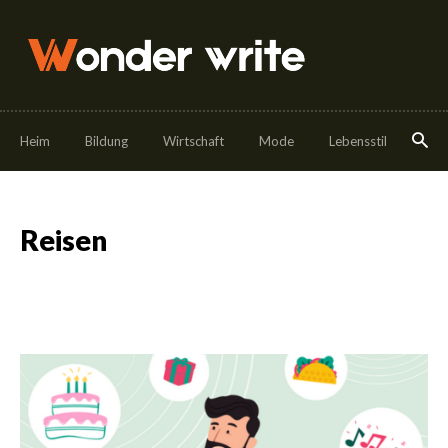
Heim
Bildung
Wirtschaft
Mode
Lebensstil
Ess
Reisen